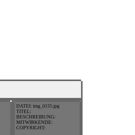
DATEI:
img_0155.jpg
TITEL:
BESCHREIBUNG:
MITWIRKENDE:
COPYRIGHT: