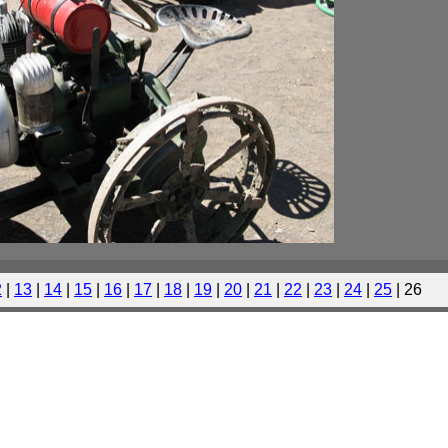
2
|
13
|
14
|
15
|
16
|
17
|
18
|
19
|
20
|
21
|
22
|
23
|
24
|
25
| 26