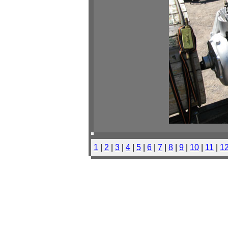
1
|
2
|
3
|
4
|
5
|
6
|
7
|
8
|
9
|
10
|
11
|
1