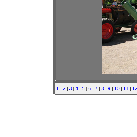
1
|
2
|
3
|
4
|
5
|
6
|
7
|
8
|
9
|
10
|
11
|
1