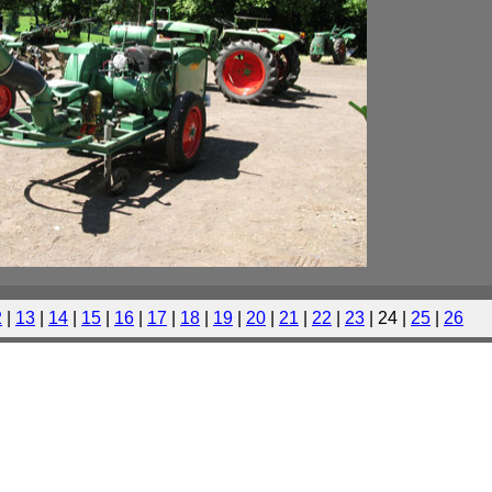
2
|
13
|
14
|
15
|
16
|
17
|
18
|
19
|
20
|
21
|
22
|
23
| 24 |
25
|
26