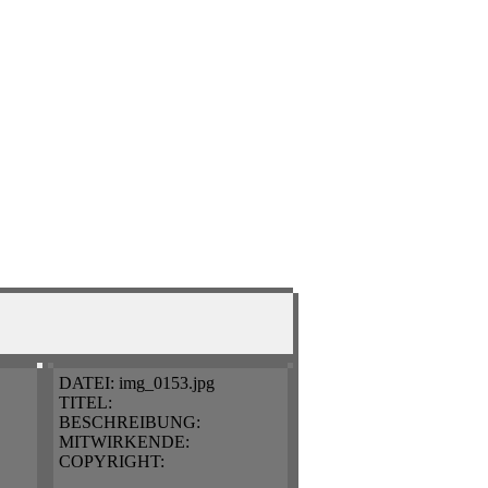
DATEI:
img_0153.jpg
TITEL:
BESCHREIBUNG:
MITWIRKENDE:
COPYRIGHT: