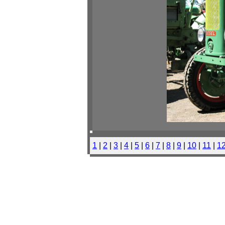
1
|
2
|
3
|
4
|
5
|
6
|
7
|
8
|
9
|
10
|
11
|
1