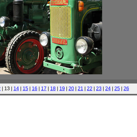
2
| 13 |
14
|
15
|
16
|
17
|
18
|
19
|
20
|
21
|
22
|
23
|
24
|
25
|
26