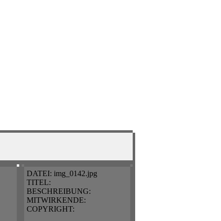
DATEI:
img_0142.jpg
TITEL:
BESCHREIBUNG:
MITWIRKENDE:
COPYRIGHT: