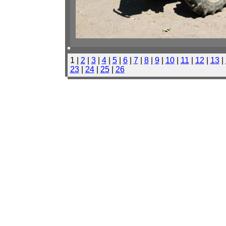
1 |
2
|
3
|
4
|
5
|
6
|
7
|
8
|
9
|
10
|
11
|
12
|
13
|
23
|
24
|
25
|
26