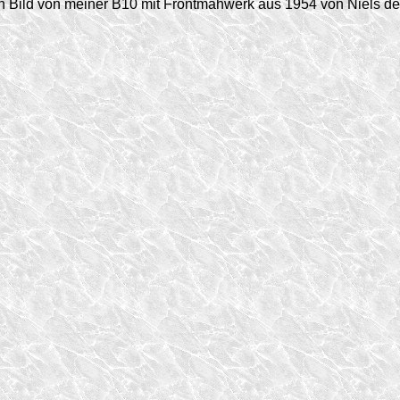
in Bild von meiner B10 mit Frontmähwerk aus 1954 von Niels d