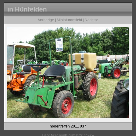
in Hünfelden
Vorherige
|
Miniaturansicht
|
Nächste
hodertreffen 2011 037
Diese Seite wurde erstellt mit
XnView