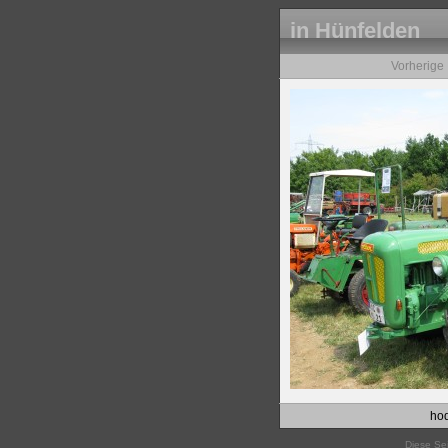
in Hünfelden
Vorherige
hod
Diese Sei