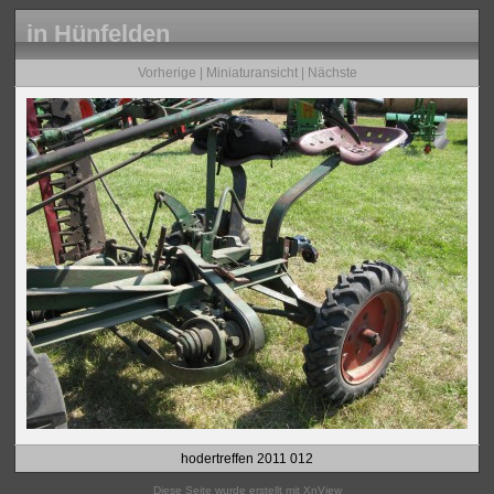
in Hünfelden
Vorherige
|
Miniaturansicht
|
Nächste
hodertreffen 2011 012
Diese Seite wurde erstellt mit
XnView