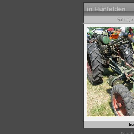
in Hünfelden
Vorherige
hod
Diese Sei