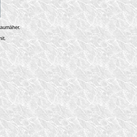
baumäher.
it.