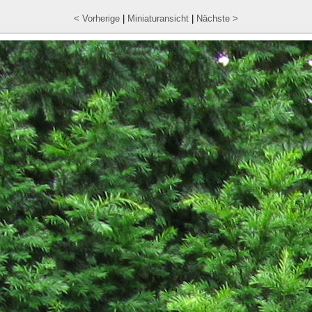
< Vorherige
|
Miniaturansicht
|
Nächste >