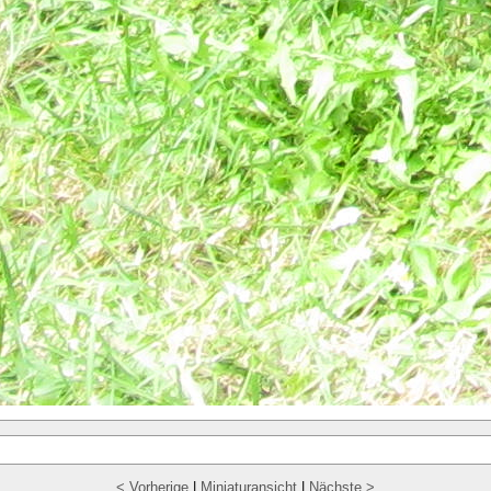
< Vorherige
|
Miniaturansicht
|
Nächste >