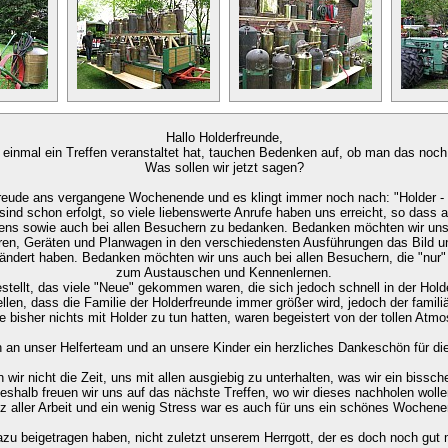
Hallo Holderfreunde,
inmal ein Treffen veranstaltet hat, tauchen Bedenken auf, ob man das noch 
Was sollen wir jetzt sagen?
reude ans vergangene Wochenende und es klingt immer noch nach: "Holder -
ind schon erfolgt, so viele liebenswerte Anrufe haben uns erreicht, so dass
ffens sowie auch bei allen Besuchern zu bedanken. Bedanken möchten wir uns 
toren, Geräten und Planwagen in den verschiedensten Ausführungen das Bild u
erändert haben. Bedanken möchten wir uns auch bei allen Besuchern, die "nu
zum Austauschen und Kennenlernen.
stellt, das viele "Neue" gekommen waren, die sich jedoch schnell in der Holde
ellen, dass die Familie der Holderfreunde immer größer wird, jedoch der familiä
e bisher nichts mit Holder zu tun hatten, waren begeistert von der tollen Atm
h an unser Helferteam und an unsere Kinder ein herzliches Dankeschön für die
n wir nicht die Zeit, uns mit allen ausgiebig zu unterhalten, was wir ein bissc
eshalb freuen wir uns auf das nächste Treffen, wo wir dieses nachholen wolle
tz aller Arbeit und ein wenig Stress war es auch für uns ein schönes Wochene
dazu beigetragen haben, nicht zuletzt unserem Herrgott, der es doch noch gut