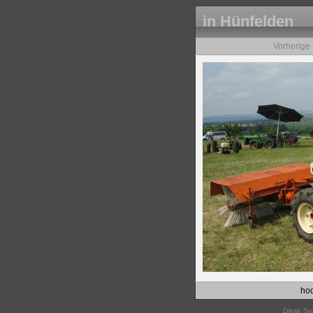
in Hünfelden
Vorherige
hod
Diese Sei