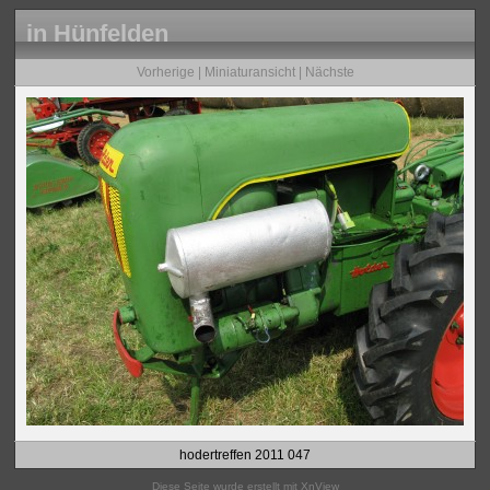
in Hünfelden
Vorherige
|
Miniaturansicht
|
Nächste
hodertreffen 2011 047
Diese Seite wurde erstellt mit
XnView