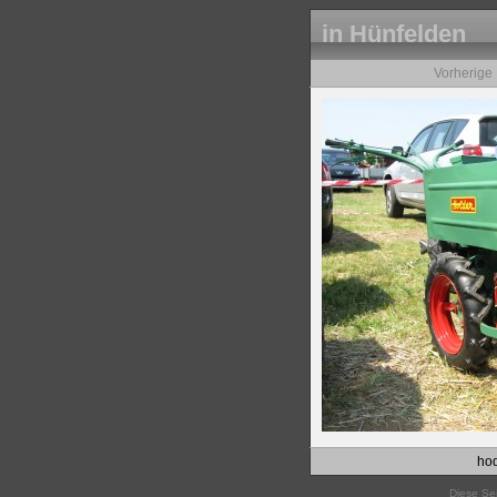
in Hünfelden
Vorherige
hod
Diese Sei