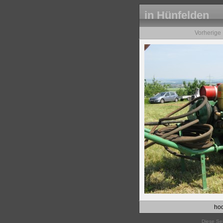
in Hünfelden
Vorherige
hod
Diese Sei