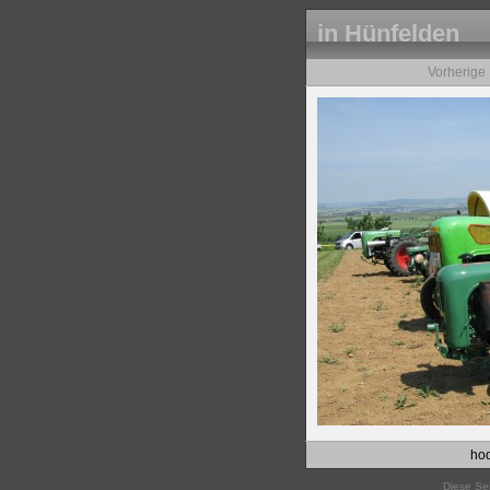
in Hünfelden
Vorherige
hod
Diese Sei